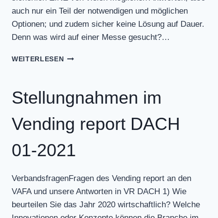
auch nur ein Teil der notwendigen und möglichen
Optionen; und zudem sicher keine Lösung auf Dauer.
Denn was wird auf einer Messe gesucht?…
STELLUNGNAHMEN
WEITERLESEN
IM
VENDING
REPORT
Stellungnahmen im
DACH
02-
Vending report DACH
2021
01-2021
VerbandsfragenFragen des Vending report an den
VAFA und unsere Antworten in VR DACH 1) Wie
beurteilen Sie das Jahr 2020 wirtschaftlich? Welche
Innovationen oder Konzepte können die Branche im