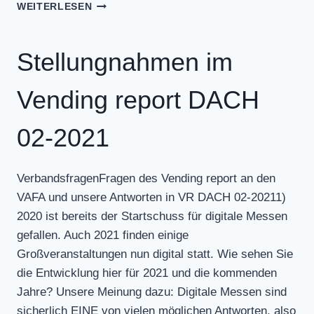
STELLUNGNAHMEN
WEITERLESEN
IM
VENDING
REPORT
Stellungnahmen im
DACH
03-
Vending report DACH
2021
02-2021
VerbandsfragenFragen des Vending report an den
VAFA und unsere Antworten in VR DACH 02-20211)
2020 ist bereits der Startschuss für digitale Messen
gefallen. Auch 2021 finden einige
Großveranstaltungen nun digital statt. Wie sehen Sie
die Entwicklung hier für 2021 und die kommenden
Jahre? Unsere Meinung dazu: Digitale Messen sind
sicherlich EINE von vielen möglichen Antworten, also