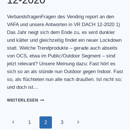
VerbandsfragenFragen des Vending report an den
VAFA und unsere Antworten in VR DACH 12-2020 1)
Das Jahr neigt sich dem Ende zu, es wird dunkler
und kälter und gleichzeitig findet ein neuer Lockdown
statt. Welche Trendprodukte – gerade auch abseits
von OCS, etwa im Public/Outdoor Segment – sind
jetzt relevant? Unsere Meinung dazu: Fast hört es
sich so an als stünde nun Outdoor gegen Indoor. Fast
so, als flüchteten nun alle nach draußen. Ist nicht so;
und doch ist…
STELLUNGNAHMEN
WEITERLESEN
IM
VENDING
REPORT
Seitennavigation
Vorherige
Nächste
1
2
3
DACH
12-