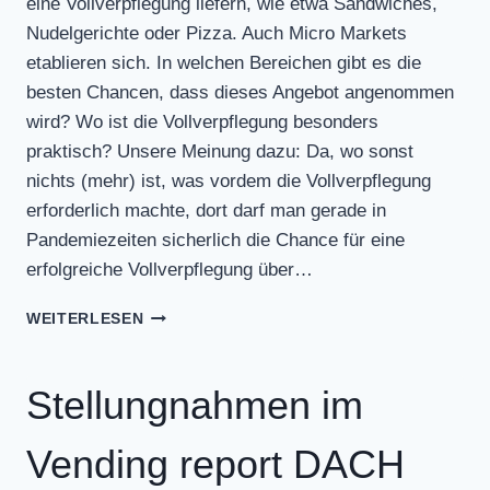
eine Vollverpflegung liefern, wie etwa Sandwiches,
Nudelgerichte oder Pizza. Auch Micro Markets
etablieren sich. In welchen Bereichen gibt es die
besten Chancen, dass dieses Angebot angenommen
wird? Wo ist die Vollverpflegung besonders
praktisch? Unsere Meinung dazu: Da, wo sonst
nichts (mehr) ist, was vordem die Vollverpflegung
erforderlich machte, dort darf man gerade in
Pandemiezeiten sicherlich die Chance für eine
erfolgreiche Vollverpflegung über…
STELLUNGNAHMEN
WEITERLESEN
IM
VENDING
REPORT
Stellungnahmen im
DACH
04-
Vending report DACH
2021