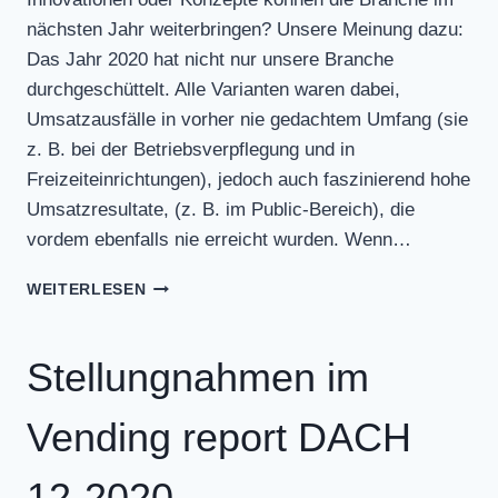
nächsten Jahr weiterbringen? Unsere Meinung dazu:
Das Jahr 2020 hat nicht nur unsere Branche
durchgeschüttelt. Alle Varianten waren dabei,
Umsatzausfälle in vorher nie gedachtem Umfang (sie
z. B. bei der Betriebsverpflegung und in
Freizeiteinrichtungen), jedoch auch faszinierend hohe
Umsatzresultate, (z. B. im Public-Bereich), die
vordem ebenfalls nie erreicht wurden. Wenn…
STELLUNGNAHMEN
WEITERLESEN
IM
VENDING
REPORT
Stellungnahmen im
DACH
01-
Vending report DACH
2021
12-2020