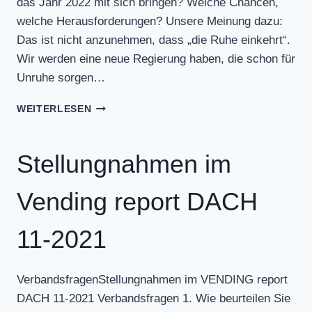
das Jahr 2022 mit sich bringen? Welche Chancen,
welche Herausforderungen? Unsere Meinung dazu:
Das ist nicht anzunehmen, dass „die Ruhe einkehrt“.
Wir werden eine neue Regierung haben, die schon für
Unruhe sorgen…
STELLUNGNAHMEN
WEITERLESEN
IM
VENDING
REPORT
Stellungnahmen im
DACH
12-
Vending report DACH
2021
11-2021
VerbandsfragenStellungnahmen im VENDING report
DACH 11-2021 Verbandsfragen 1. Wie beurteilen Sie