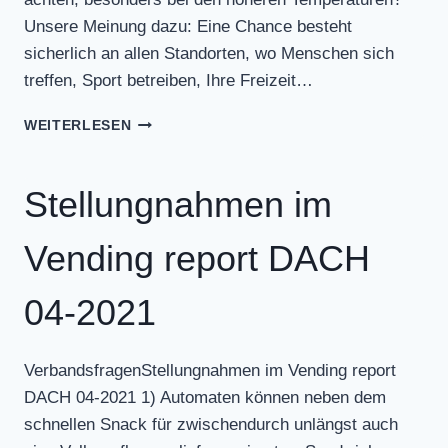
Unsere Meinung dazu: Eine Chance besteht
sicherlich an allen Standorten, wo Menschen sich
treffen, Sport betreiben, Ihre Freizeit…
STELLUNGNAHMEN
WEITERLESEN
IM
VENDING
REPORT
Stellungnahmen im
DACH
05-
Vending report DACH
2021
04-2021
VerbandsfragenStellungnahmen im Vending report
DACH 04-2021 1) Automaten können neben dem
schnellen Snack für zwischendurch unlängst auch